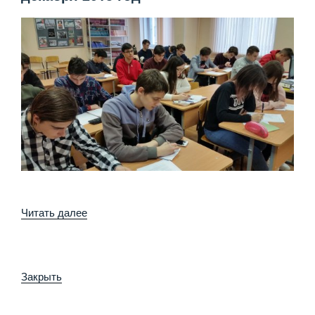
«День
Читать далее
правовой
грамотности
12
Закрыть
декабря
2018
год»