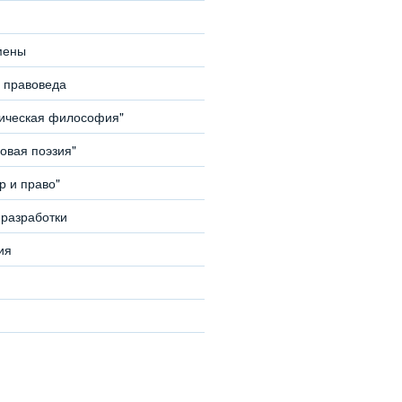
мены
 правоведа
тическая философия"
овая поэзия"
 и право"
разработки
ия