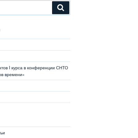
Поиск
И
нтов I курса в конференции СНТО
ов времени»
тьи