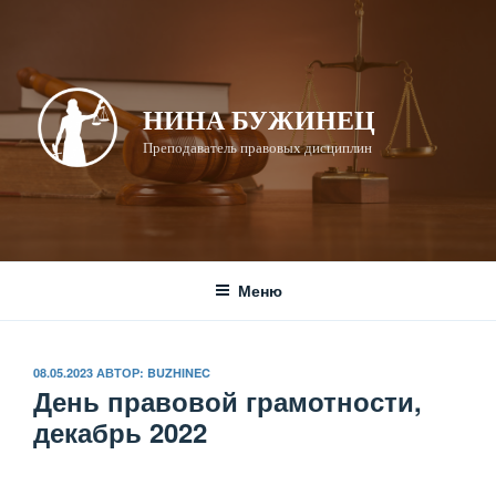
Перейти
к
содержимому
НИНА БУЖИНЕЦ
Преподаватель правовых дисциплин
Меню
ОПУБЛИКОВАНО
08.05.2023
АВТОР:
BUZHINEC
День правовой грамотности,
декабрь 2022