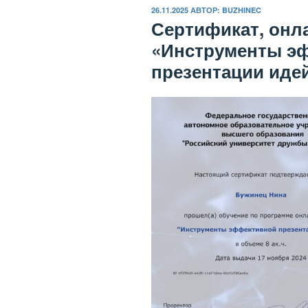
ОПУБЛИКОВАНО
26.11.2025
АВТОР:
BUZHINEC
Сертификат, онл
«Инструменты э
презентации идей»