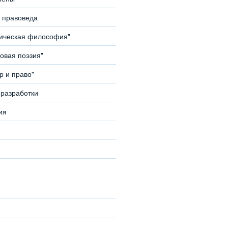
 правоведа
тическая философия"
овая поэзия"
 и право"
разработки
ия