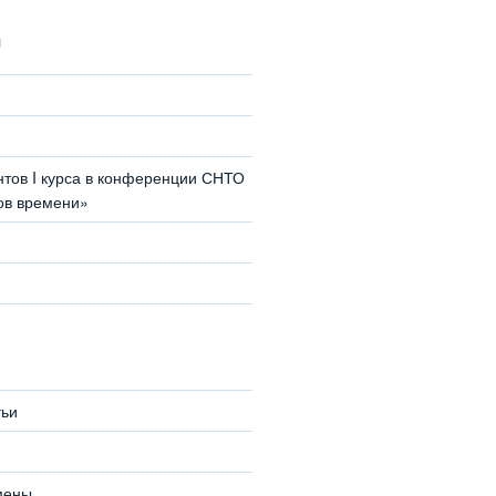
И
нтов I курса в конференции СНТО
ов времени»
тьи
мены