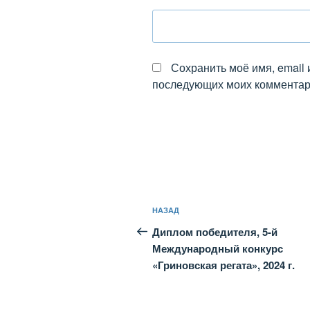
Сохранить моё имя, email 
последующих моих комментар
Навигация
Предыдущая
НАЗАД
по
запись:
Диплом победителя, 5-й
записям
Международный конкурс
«Гриновская регата», 2024 г.