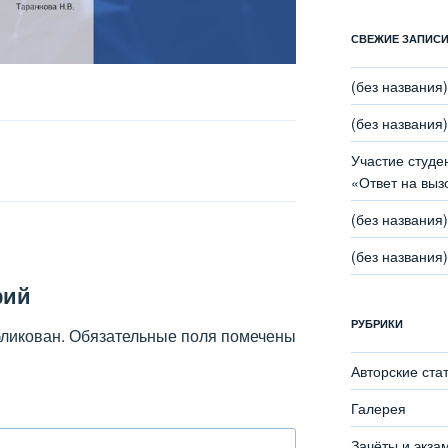
СВЕЖИЕ ЗАПИС
(без названия)
(без названия)
Участие студе
«Ответ на выз
(без названия)
(без названия)
рий
РУБРИКИ
бликован.
Обязательные поля помечены
Авторские ста
Галерея
Зачёты и экза